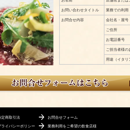
お名前
店舗名または
お問い合わせタイトル
業務での利用
お問合せ内容
会社名・屋号
ご住所
お電話番号
ご担当者様の
用途（イタリ
特定商取引法
お問合せフォーム
プライバシーポリシー
業務利用をご希望の飲食店様