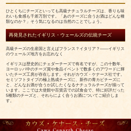
ひとくちにチーズといっても高級ナチュラルチーズは、香りも味
わいも食感も千差万別です。「あのチーズに合うお酒はどんな種
類なのか？」そう気になるのは当然のことでしょう。
再発見されたイギリス・ウェールズの伝統チーズ
高級チーズの生産国と言えばフランス？イタリア？――イギリス
のウェールズ地方をお忘れなく
イギリスは歴史的にチェダーチーズで有名ですが、この十数年、
ヨーロッパ中のチーズ賞や食品イベントで数多くのアワードに輝
いたチーズ工房が存在します。それがカウズ・ケナース社です。
セミソフトタイプの極上熟成チーズに、新作の青カビチーズに
と、どんなお酒が合うか試したくなるナチュラルチーズが揃って
います。ここでは大使館や百貨店での試食会で、特に好評だった
5種類のチーズと、それらによく合うお酒についてご紹介しま
す。