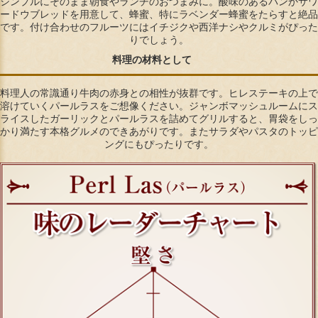
シンプルにそのまま朝食やランチのおつまみに。酸味のあるパンかサワ
ードウブレッドを用意して、蜂蜜、特にラベンダー蜂蜜をたらすと絶品
です。付け合わせのフルーツにはイチジクや西洋ナシやクルミがぴった
りでしょう。
料理の材料として
料理人の常識通り牛肉の赤身との相性が抜群です。ヒレステーキの上で
溶けていくパールラスをご想像ください。ジャンボマッシュルームにス
ライスしたガーリックとパールラスを詰めてグリルすると、胃袋をしっ
かり満たす本格グルメのできあがりです。またサラダやパスタのトッピ
ングにもぴったりです。