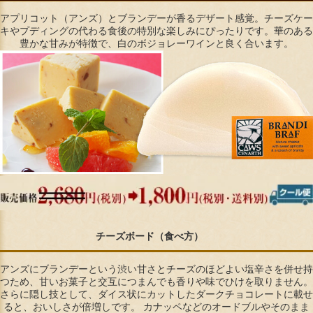
アプリコット（アンズ）とブランデーが香るデザート感覚。チーズケー
キやプディングの代わる食後の特別な楽しみにぴったりです。華のある
豊かな甘みが特徴で、白のボジョレーワインと良く合います。
チーズボード（食べ方）
アンズにブランデーという渋い甘さとチーズのほどよい塩辛さを併せ持
つため、甘いお菓子と交互につまんでも香りや味でひけを取りません。
さらに隠し技として、ダイス状にカットしたダークチョコレートに載せ
ると、おいしさが倍増しです。 カナッペなどのオードブルやそのまま