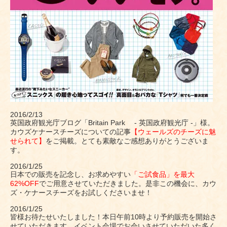
2016/2/13
英国政府観光庁ブログ「Britain Park - 英国政府観光庁 -」様。
カウズケナースチーズについての記事
【ウェールズのチーズに魅
せられて】
をご掲載。とても素敵なご感想ありがとうございま
す。
2016/1/25
日本での販売を記念し、お求めやすい
「ご試食品」を最大
62%OFF
でご用意させていただきました。是非この機会に、カウ
ズ・ケナースチーズをお試しくださいませ！
2016/1/25
皆様お待たせいたしました！本日午前10時より予約販売を開始さ
せていただきます。イベント会場でお会いさせていただいた多く