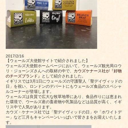
2017/2/16
【ウェールズ大使館サイトで紹介されました】
ウェールズ大使館ホームページにおいて、ウェールズ観光局ロウ
リ・ジョーンズさんへの取材の中で、
カウズケナース社が『好物
のチーズブランド』
として紹介されました。
イギリスでは3月1日にウェールズの守護聖人「聖デイヴィッドの
日」を祝い、ロンドンのデパートにもウェールズ食品のスペシャ
ルコーナーが登場します。
ウェールズは良質で広大な牧草地帯にあり、食品作りには恵まれ
た環境で、ウールズ産の畜産物や乳製品などは品質が高く、イギ
リス中で人気があります。
カウズ・ケナース社では「聖デイヴィッドの日」や「ホワイトデ
ー」など三月もキャンペーンいっぱいで皆さまをお迎えいたしま
す。