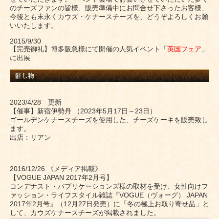
のチーズファンの皆様、販売準備中にお問合せ下さったお客様、
今後とも末永くカウズ・ケナースチーズを、どうぞよろしくお願
いいたします。
2015/9/30
【完売御礼】博多阪急様にて開催の人気イベント「
英国フェア
」
に出展
2023/4/28 更新
【催事】新宿伊勢丹 （2023年5月17日～23日）
ゴールデンケナースチーズを使用した、チーズケーキを販売致し
ます。
出店：リアン
2016/12/26 《メディア掲載》
【VOGUE JAPAN 2017年2月号】
コンデナスト・パブリケーションズ様の取材を受け、女性向けフ
ァッション・ライフスタイル雑誌『VOGUE（ヴォーグ） JAPAN
2017年2月号』（12月27日発売）に「冬の極上お取り寄せ品」と
して、カウズケナースチーズが掲載されました。