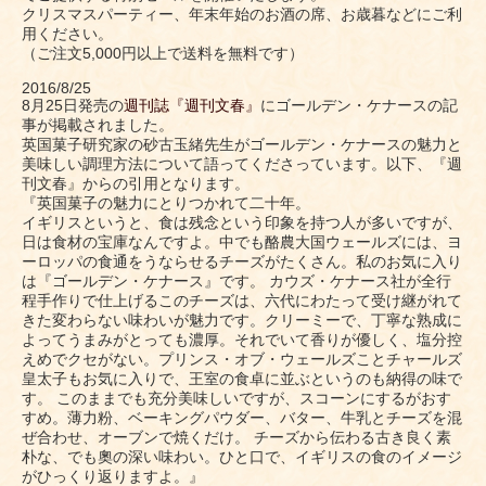
クリスマスパーティー、年末年始のお酒の席、お歳暮などにご利
用ください。
（ご注文5,000円以上で送料を無料です）
2016/8/25
8月25日発売の
週刊誌『週刊文春』
にゴールデン・ケナースの記
事が掲載されました。
英国菓子研究家の砂古玉緒先生がゴールデン・ケナースの魅力と
美味しい調理方法について語ってくださっています。以下、『週
刊文春』からの引用となります。
『英国菓子の魅力にとりつかれて二十年。
イギリスというと、食は残念という印象を持つ人が多いですが、
日は食材の宝庫なんですよ。中でも酪農大国ウェールズには、ヨ
ーロッパの食通をうならせるチーズがたくさん。私のお気に入り
は『ゴールデン・ケナース』です。 カウズ・ケナース社が全行
程手作りで仕上げるこのチーズは、六代にわたって受け継がれて
きた変わらない味わいが魅力です。クリーミーで、丁寧な熟成に
よってうまみがとっても濃厚。それでいて香りが優しく、塩分控
えめでクセがない。プリンス・オブ・ウェールズことチャールズ
皇太子もお気に入りで、王室の食卓に並ぶというのも納得の味で
す。 このままでも充分美味しいですが、スコーンにするがおす
すめ。薄力粉、ベーキングパウダー、バター、牛乳とチーズを混
ぜ合わせ、オーブンで焼くだけ。 チーズから伝わる古き良く素
朴な、でも奧の深い味わい。ひと口で、イギリスの食のイメージ
がひっくり返りますよ。』