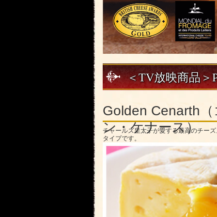
＜TV放映商品＞PI
Golden Cenart
ン・ケナース）
チャールズ皇太子が愛する最高のチーズ
タイプです。